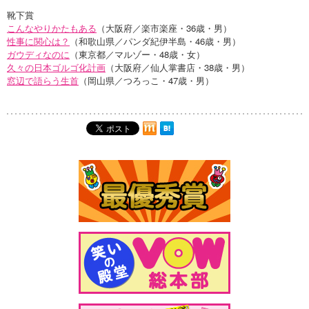
靴下賞
こんなやりかたもある
（大阪府／楽市楽座・36歳・男）
性事に関心は？
（和歌山県／パンダ紀伊半島・46歳・男）
ガウディなのに
（東京都／マルゾー・48歳・女）
久々の日本ゴルゴ化計画
（大阪府／仙人掌書店・38歳・男）
窓辺で語らう生首
（岡山県／つろっこ・47歳・男）