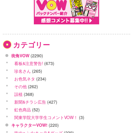
カテゴリー
街角VOW
(2290)
看板&注意警告!
(673)
珍名さん
(265)
お色気ネタ
(234)
その他
(262)
誤植
(368)
新聞&チラシ広告
(427)
虹色商品
(52)
関東学院大学学生コメントVOW！
(3)
キャラクターVOW!
(220)
街のヘンなキャラ&グッズ
(220)