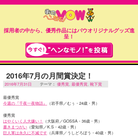
採用者の中から、優秀作品にはバウオリジナルグッズ進
呈！
2016年7月の月間賞決定！
2016年7月31日
テーマ：
優秀賞
,
最優秀賞
,
靴下賞
最優秀賞
今週の『千夜一夜物語』
（岩手県／むぅ・24歳・男）
優秀賞
はやくいく人大嫌い！
（大阪府／GOSSA・36歳・男）
書きまつがい
（愛知県／K.S・42歳・男）
巨人軍は永久に不滅です
（兵庫県／うしどろぼう・40歳・男）