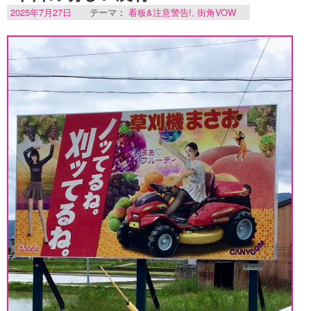
2025年7月27日
テーマ：
看板&注意警告!
,
街角VOW