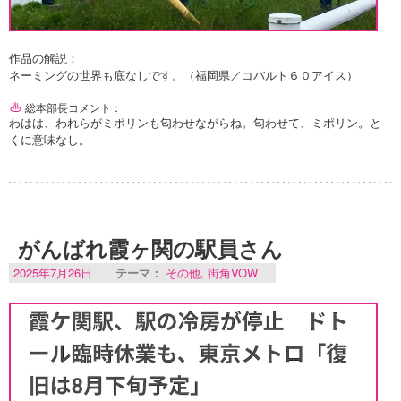
作品の解説：
ネーミングの世界も底なしです。（福岡県／コバルト６０アイス）
総本部長コメント：
わはは、われらがミポリンも匂わせながらね。匂わせて、ミポリン。と
くに意味なし。
がんばれ霞ヶ関の駅員さん
2025年7月26日
テーマ：
その他
,
街角VOW