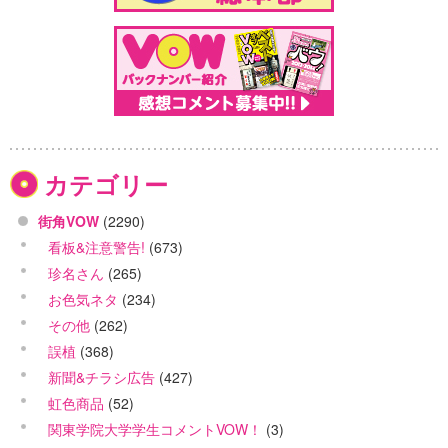
カテゴリー
街角VOW
(2290)
看板&注意警告!
(673)
珍名さん
(265)
お色気ネタ
(234)
その他
(262)
誤植
(368)
新聞&チラシ広告
(427)
虹色商品
(52)
関東学院大学学生コメントVOW！
(3)