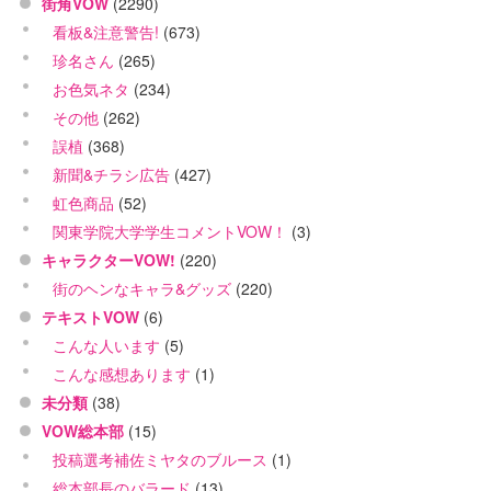
街角VOW
(2290)
看板&注意警告!
(673)
珍名さん
(265)
お色気ネタ
(234)
その他
(262)
誤植
(368)
新聞&チラシ広告
(427)
虹色商品
(52)
関東学院大学学生コメントVOW！
(3)
キャラクターVOW!
(220)
街のヘンなキャラ&グッズ
(220)
テキストVOW
(6)
こんな人います
(5)
こんな感想あります
(1)
未分類
(38)
VOW総本部
(15)
投稿選考補佐ミヤタのブルース
(1)
総本部長のバラード
(13)