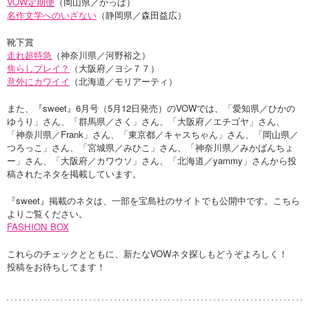
VOW定期便
（岡山県／かっぱ）
名作文学へのいざない
（静岡県／森田益広）
靴下賞
走れ超特急
（神奈川県／河野裕之）
焦らしプレイ？
（大阪府／ヨシ７７）
意外にカワイイ
（北海道／モリアーティ）
また、『sweet』6月号（5月12日発売）のVOWでは、「愛知県／ひかの
ゆうり」さん、「群馬県／さく」さん、「大阪府／エチゴヤ」さん、
「神奈川県／Frank」さん、「東京都／キャスちゃん」さん、「岡山県／
つろっこ」さん、「宮城県／みひこ」さん、「神奈川県／みかばんちょ
ー」さん、「大阪府／カワウソ」さん、「北海道／yammy」さんから投
稿されたネタを掲載しています。
『sweet』掲載のネタは、一部を宝島社のサイトでも公開中です。こちら
よりご覧ください。
FASHION BOX
これらのチェックとともに、新たなVOWネタ探しもどうぞよろしく！
投稿をお待ちしてます！