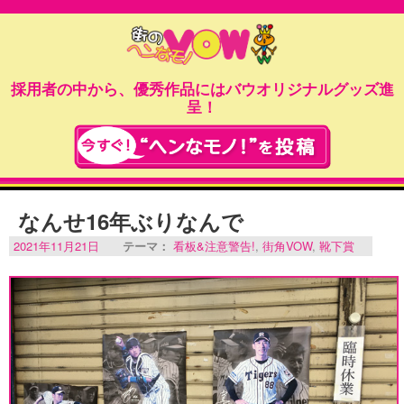
採用者の中から、優秀作品にはバウオリジナルグッズ進
呈！
なんせ16年ぶりなんで
2021年11月21日
テーマ：
看板&注意警告!
,
街角VOW
,
靴下賞