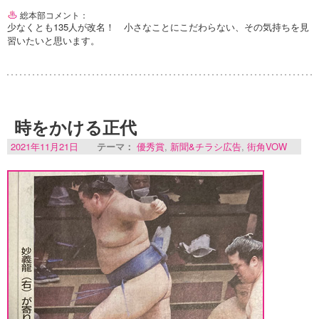
総本部コメント：
少なくとも135人が改名！ 小さなことにこだわらない、その気持ちを見
習いたいと思います。
時をかける正代
2021年11月21日
テーマ：
優秀賞
,
新聞&チラシ広告
,
街角VOW