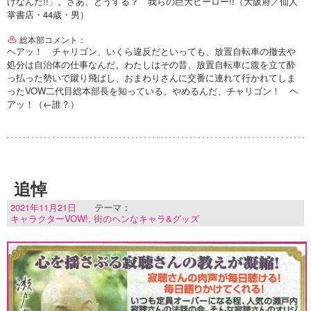
けなんだ!!」。さあ、どうする？ 我らの巨大ヒーロー!!（大阪府／仙人
掌書店・44歳・男）
総本部コメント：
ヘアッ！ チャリゴン、いくら違反だといっても、放置自転車の撤去や
処分は自治体の仕事なんだ。わたしはその昔、放置自転車に腹を立て酔
っ払った勢いで蹴り飛ばし、おまわりさんに交番に連れて行かれてしま
ったVOW二代目総本部長を知っている。やめるんだ、チャリゴン！ ヘ
アッ！（←誰？）
追悼
2021年11月21日
テーマ：
キャラクターVOW!
,
街のヘンなキャラ&グッズ