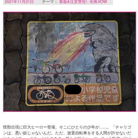
2021年11月21日
テーマ：
看板&注意警告!
,
街角VOW
怪獣出現に巨大ヒーロー登場。そこにひとりの少年が……。「チャリゴ
ンは、悪い奴じゃないんだ。ただ、放置自転車をする人間が許せないだ