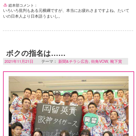
総本部コメント：
いろいろ批判もある元横綱ですが、本当にお疲れさまですよね。たいて
いの日本人より日本語うまいし。
ボクの指名は……
2021年11月21日
テーマ：
新聞&チラシ広告
,
街角VOW
,
靴下賞