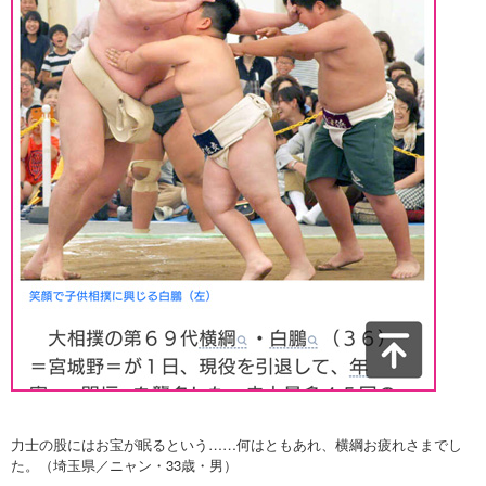
力士の股にはお宝が眠るという……何はともあれ、横綱お疲れさまでし
た。（埼玉県／ニャン・33歳・男）