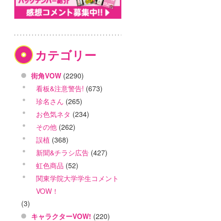
カテゴリー
街角VOW
(2290)
看板&注意警告!
(673)
珍名さん
(265)
お色気ネタ
(234)
その他
(262)
誤植
(368)
新聞&チラシ広告
(427)
虹色商品
(52)
関東学院大学学生コメント
VOW！
(3)
キャラクターVOW!
(220)