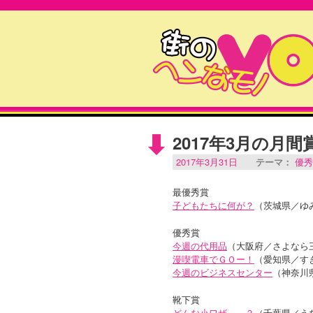
2017年3月の月
2017年3月31日
テーマ：
優秀
最優秀賞
子どもたちに何が？
（茨城県／ゆ
優秀賞
今週の代用品
（大阪府／さよなら
漫喫電車でＧＯー！
（愛知県／す
今週のビジネスセンター
（神奈川
靴下賞
どんな小ワザ……？
（千葉県／う