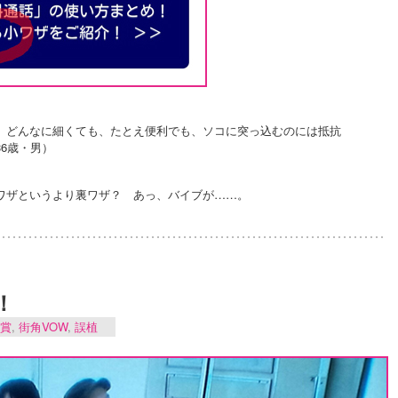
。どんなに細くても、たとえ便利でも、ソコに突っ込むのには抵抗
6歳・男）
ワザというより裏ワザ？ あっ、バイブが……。
！
賞
,
街角VOW
,
誤植