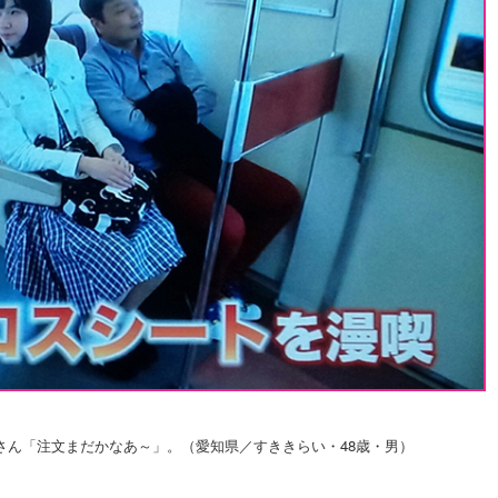
さん「注文まだかなあ～」。（愛知県／すききらい・48歳・男）