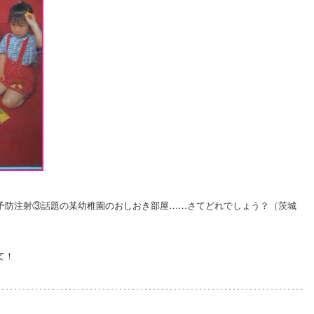
予防注射③話題の某幼稚園のおしおき部屋……さてどれでしょう？（茨城
て！