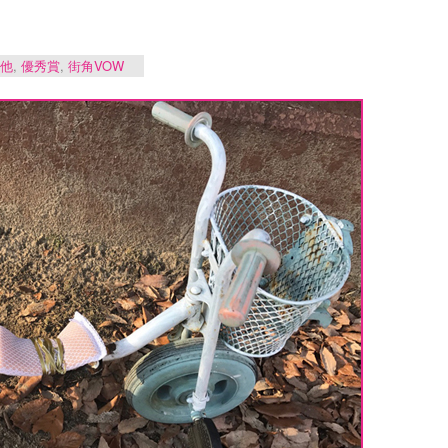
他
,
優秀賞
,
街角VOW