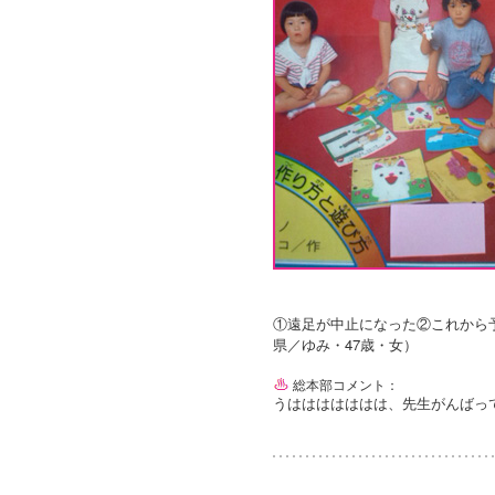
①遠足が中止になった②これから
県／ゆみ・47歳・女）
総本部コメント：
うははははははは、先生がんばっ