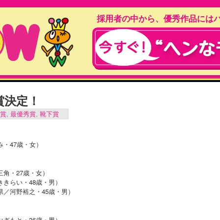
採用者の中から、優秀作品には
間賞決定！
賞
,
最優秀賞
,
靴下賞
み・47歳・女）
三角・27歳・女）
ききらい・48歳・男）
県／河野裕之・45歳・男）
なぎもと・36歳・男）