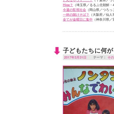
Hige？
（埼玉県／るるぶ北朝鮮・4
今週の監視社会
（岡山県／つろっ
一杯の賭けそば？
（大阪府／仙人
全てが金曜日に集中
（神奈川県／
子どもたちに何が
2017年3月31日
テーマ：
その