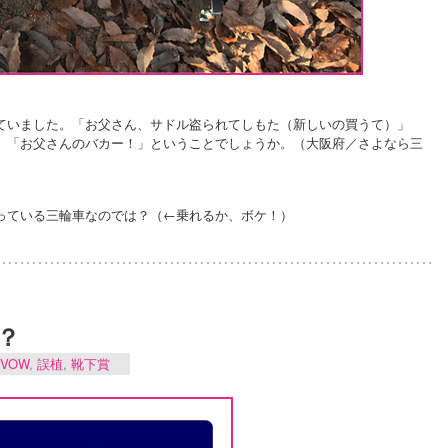
ていました。「お父さん、サドル盗られてしもた（新しいの買うて）」
」「お父さんのバカー！」ということでしょうか。（大阪府／さよなら三
っている三輪車なのでは？（←乗れるか、ボケ！）
？
VOW
,
誤植
,
靴下賞