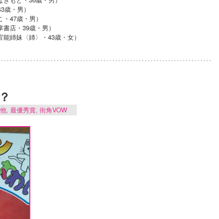
3歳・男）
こ・47歳・男）
掌書店・39歳・男）
官能姉妹〈姉〉・43歳・女）
？
他
,
最優秀賞
,
街角VOW