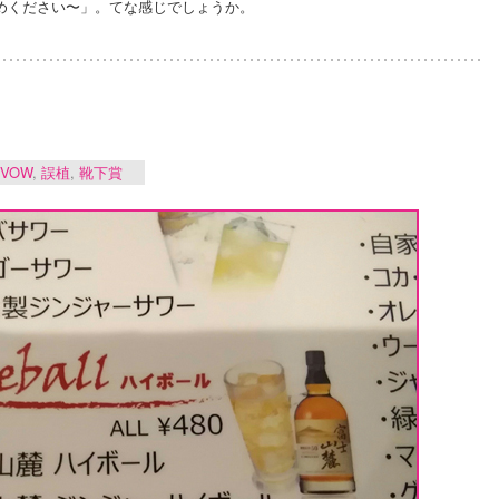
めください〜」。てな感じでしょうか。
VOW
,
誤植
,
靴下賞