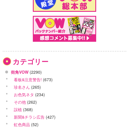
カテゴリー
街角VOW
(2290)
看板&注意警告!
(673)
珍名さん
(265)
お色気ネタ
(234)
その他
(262)
誤植
(368)
新聞&チラシ広告
(427)
虹色商品
(52)