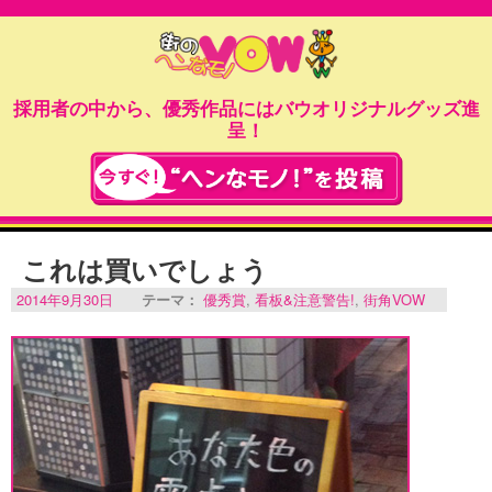
採用者の中から、優秀作品にはバウオリジナルグッズ進
呈！
これは買いでしょう
2014年9月30日
テーマ：
優秀賞
,
看板&注意警告!
,
街角VOW