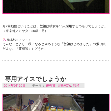
月2回勤務ということは、教祖は彼女を15人採用するつもりでしょうか。
（東京都／ミヤタ・36歳・男）
総本部コメント：
そんなことより、秋になるとやめそうな「教祖はじめました」の張り紙
だよな。「要相談」もどうか。
専用アイスでしょうか
2014年9月30日
テーマ：
優秀賞
,
街角VOW
,
誤植