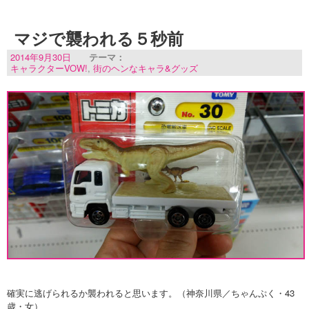
マジで襲われる５秒前
2014年9月30日
テーマ：
キャラクターVOW!
,
街のヘンなキャラ&グッズ
確実に逃げられるか襲われると思います。（神奈川県／ちゃんぷく・43
歳・女）