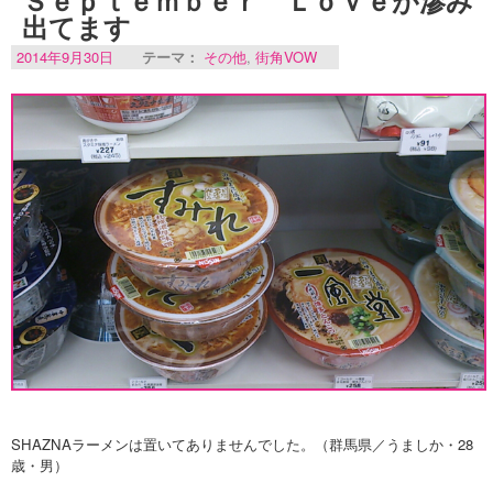
出てます
2014年9月30日
テーマ：
その他
,
街角VOW
SHAZNAラーメンは置いてありませんでした。（群馬県／うましか・28
歳・男）