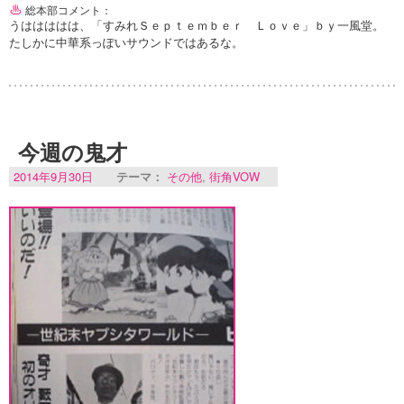
総本部コメント：
うははははは、「すみれＳｅｐｔｅｍｂｅｒ Ｌｏｖｅ」ｂｙ一風堂。
たしかに中華系っぽいサウンドではあるな。
今週の鬼才
2014年9月30日
テーマ：
その他
,
街角VOW