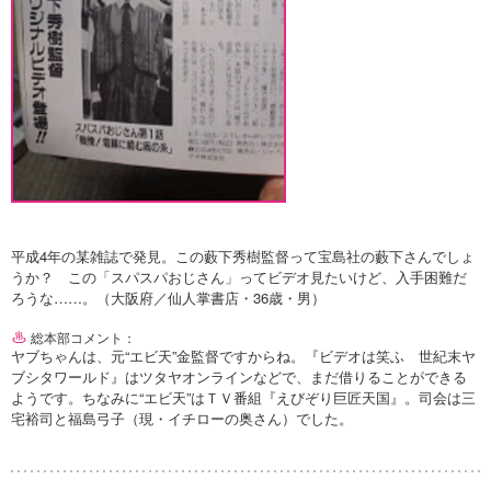
平成4年の某雑誌で発見。この藪下秀樹監督って宝島社の藪下さんでしょ
うか？ この「スパスパおじさん」ってビデオ見たいけど、入手困難だ
ろうな……。（大阪府／仙人掌書店・36歳・男）
総本部コメント：
ヤブちゃんは、元“エビ天”金監督ですからね。『ビデオは笑ふ 世紀末ヤ
ブシタワールド』はツタヤオンラインなどで、まだ借りることができる
ようです。ちなみに“エビ天”はＴＶ番組『えびぞり巨匠天国』。司会は三
宅裕司と福島弓子（現・イチローの奥さん）でした。