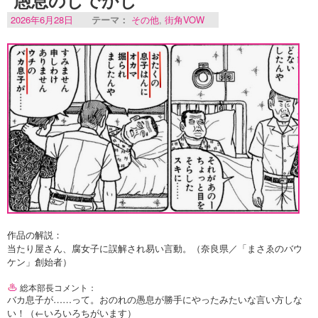
2026年6月28日
テーマ：
その他
,
街角VOW
作品の解説：
当たり屋さん、腐女子に誤解され易い言動。（奈良県／「まさゑのバウ
ケン」創始者）
総本部長コメント：
バカ息子が……って。おのれの愚息が勝手にやったみたいな言い方しな
い！（←いろいろちがいます）