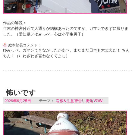
作品の解説：
年末の神宮付近で人通りが結構あったのですが、ガマンできずに撮りま
した。（愛知県／ゆみっぺ・心は小学生男子）
総本部長コメント：
ゆみっぺ、ガマンできなかったかあ〜。まだまだ日本も大丈夫だ！ ちん
ちん！（←わざわざ言わなくてよし）
怖いです
2026年6月25日
テーマ：
看板&注意警告!
,
街角VOW