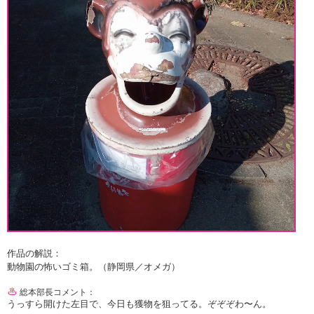
作品の解説：
動物園の怖いゴミ箱。（静岡県／オメガ）
総本部長コメント：
うっすら開けた左目で、今日も獲物を狙ってる。ぞぞぞわ〜ん。