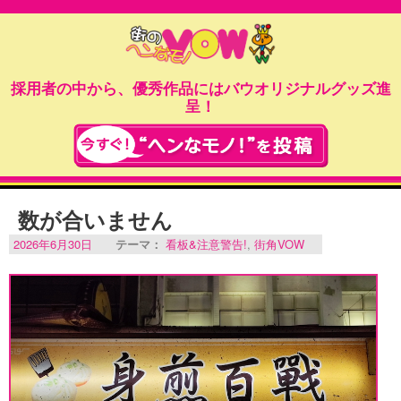
採用者の中から、優秀作品にはバウオリジナルグッズ進
呈！
数が合いません
2026年6月30日
テーマ：
看板&注意警告!
,
街角VOW