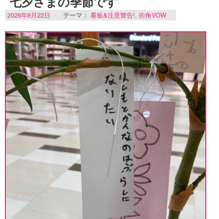
七夕さまの季節です
2026年6月22日
テーマ：
看板&注意警告!
,
街角VOW