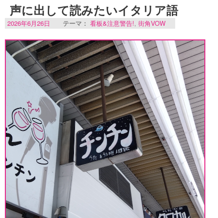
声に出して読みたいイタリア語
2026年6月26日
テーマ：
看板&注意警告!
,
街角VOW