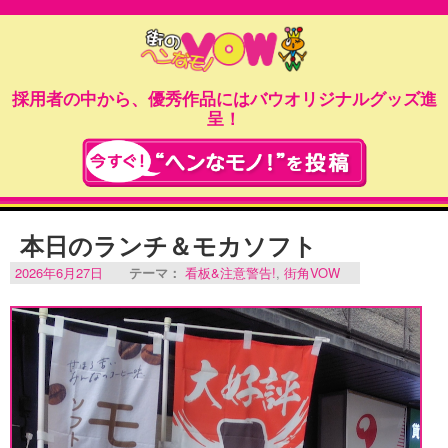
採用者の中から、優秀作品にはバウオリジナルグッズ進
呈！
本日のランチ＆モカソフト
2026年6月27日
テーマ：
看板&注意警告!
,
街角VOW