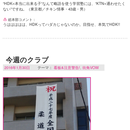
“HDK=本当に出来る子”なんて略語を使う学習塾には、“KTN=通わせたく
ない”ですね。（東京都／チキン情事・43歳・男）
総本部コメント：
うははははは、HDKってハダカじゃないのか。目指せ、本気でHDK!!
今週のクラブ
2016年1月30日
テーマ：
看板&注意警告!
,
街角VOW