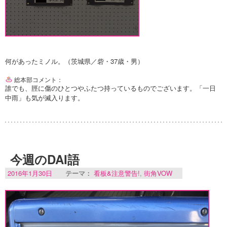
何があったミノル。（茨城県／砦・37歳・男）
総本部コメント：
誰でも、脛に傷のひとつやふたつ持っているものでございます。「一日
中雨」も気が滅入ります。
今週のDAI語
2016年1月30日
テーマ：
看板&注意警告!
,
街角VOW