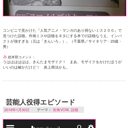
コンビニで見かけた『人気アニメ・マンガのあり得ないミス２００』で
見つけた誤植。作画ミスや誤植をネタにする本での誤植なうえ、インパ
クトが強すぎる（元は「きんいろ」）。（千葉県／サイネリア・23歳・
男）
総本部コメント：
うはははははは、きんたまモザイク！ まあ、モザイクをかけたほうが
いいのは確かだけど！ 炎上商法かも。
芸能人役得エピソード
2016年1月30日
テーマ：
街角VOW
,
誤植