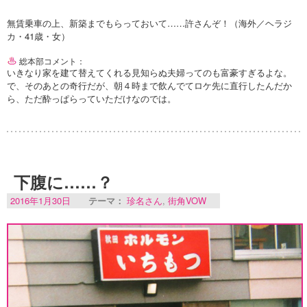
無賃乗車の上、新築までもらっておいて……許さんぞ！（海外／ヘラジ
カ・41歳・女）
総本部コメント：
いきなり家を建て替えてくれる見知らぬ夫婦ってのも富豪すぎるよな。
で、そのあとの奇行だが、朝４時まで飲んでてロケ先に直行したんだか
ら、ただ酔っぱらっていただけなのでは。
下腹に……？
2016年1月30日
テーマ：
珍名さん
,
街角VOW