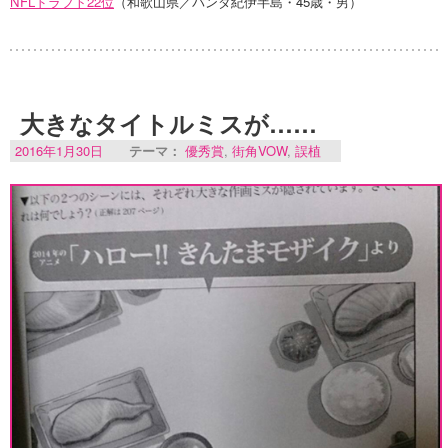
NFLドラフト22位
（和歌山県／パンダ紀伊半島・45歳・男）
大きなタイトルミスが……
2016年1月30日
テーマ：
優秀賞
,
街角VOW
,
誤植