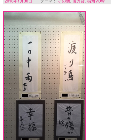
2016年1月30日
テーマ：
その他
,
優秀賞
,
街角VOW