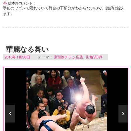
総本部コメント：
手前のワゴンで隠れていて荷台の下部分がわからないので、論評は控え
ます。
華麗なる舞い
2016年1月30日
テーマ：
新聞&チラシ広告
,
街角VOW