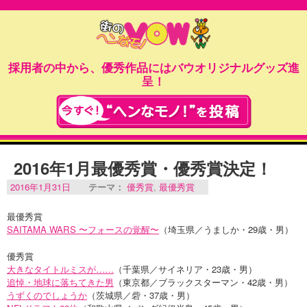
採用者の中から、優秀作品にはバウオリジナルグッズ進
呈！
2016年1月最優秀賞・優秀賞決定！
2016年1月31日
テーマ：
優秀賞
,
最優秀賞
最優秀賞
SAITAMA WARS 〜フォースの覚醒〜
（埼玉県／うましか・29歳・男）
優秀賞
大きなタイトルミスが……
（千葉県／サイネリア・23歳・男）
追悼・地球に落ちてきた男
（東京都／ブラックスターマン・42歳・男）
うずくのでしょうか
（茨城県／砦・37歳・男）