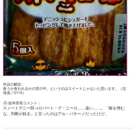
作品の解説：
食うか食われるかの世の中、というのはスイートじゃないと思います。（北
海道／3110）
総本部長コメント：
スィートデニー郎→ロバート・デ・ニーロ……遠い……。「敵を憎む
な、判断が鈍る」と言ったのはアル・パチーノだったけど。