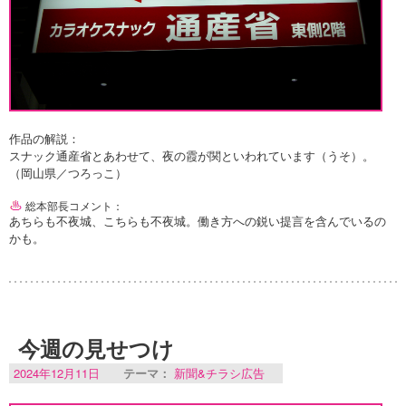
作品の解説：
スナック通産省とあわせて、夜の霞が関といわれています（うそ）。
（岡山県／つろっこ）
総本部長コメント：
あちらも不夜城、こちらも不夜城。働き方への鋭い提言を含んでいるの
かも。
今週の見せつけ
2024年12月11日
テーマ：
新聞&チラシ広告