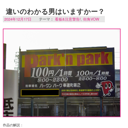
違いのわかる男はいますかー？
2024年12月17日
テーマ：
看板&注意警告!
,
街角VOW
作品の解説：