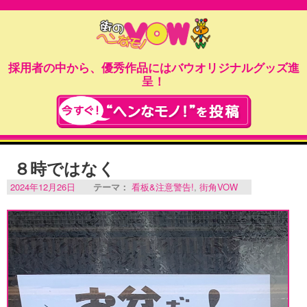
採用者の中から、優秀作品にはバウオリジナルグッズ進
呈！
８時ではなく
2024年12月26日
テーマ：
看板&注意警告!
,
街角VOW