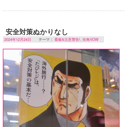
安全対策ぬかりなし
2024年12月24日
テーマ：
看板&注意警告!
,
街角VOW