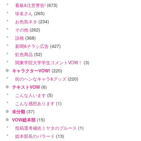
看板&注意警告!
(673)
珍名さん
(265)
お色気ネタ
(234)
その他
(262)
誤植
(368)
新聞&チラシ広告
(427)
虹色商品
(52)
関東学院大学学生コメントVOW！
(3)
キャラクターVOW!
(220)
街のヘンなキャラ&グッズ
(220)
テキストVOW
(6)
こんな人います
(5)
こんな感想あります
(1)
未分類
(37)
VOW総本部
(15)
投稿選考補佐ミヤタのブルース
(1)
総本部長のバラード
(13)