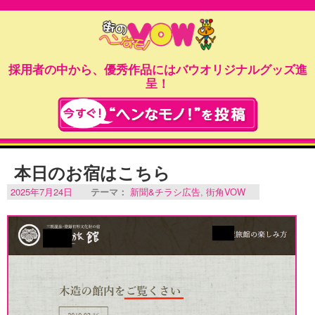
採用者の中から、優秀作品にはバウオリジナルグッズ進
呈！
本日のお宿はこちら
2025年7月24日
テーマ：
新聞&チラシ広告
,
街角VOW