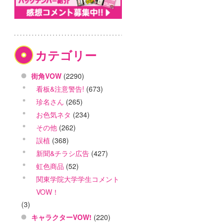
カテゴリー
街角VOW
(2290)
看板&注意警告!
(673)
珍名さん
(265)
お色気ネタ
(234)
その他
(262)
誤植
(368)
新聞&チラシ広告
(427)
虹色商品
(52)
関東学院大学学生コメント
VOW！
(3)
キャラクターVOW!
(220)