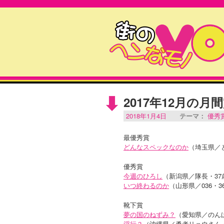
2017年12月の月
2018年1月4日
テーマ：
優秀
最優秀賞
どんなスペックなのか
（埼玉県／
優秀賞
今週のひろし
（新潟県／隊長・37
いつ終わるのか
（山形県／036・3
靴下賞
夢の国のねずみ？
（愛知県／のん
淫行？
（沖縄県／勇者リョウさん・