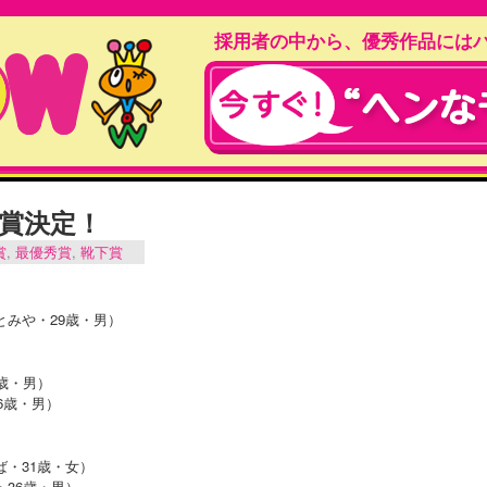
採用者の中から、優秀作品には
間賞決定！
賞
,
最優秀賞
,
靴下賞
とみや・29歳・男）
歳・男）
6歳・男）
ば・31歳・女）
36歳・男）