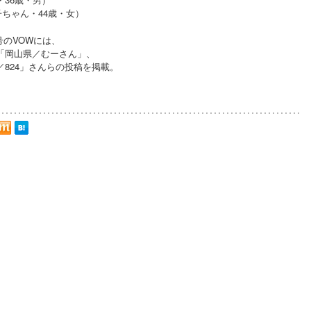
子ちゃん・44歳・女）
月号のVOWには、
「岡山県／むーさん」、
824」さんらの投稿を掲載。