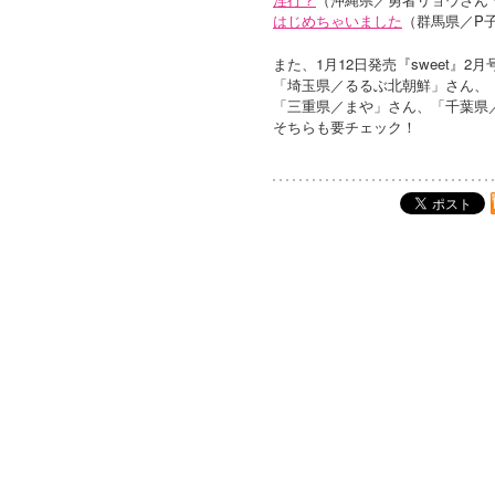
はじめちゃいました
（群馬県／P
また、1月12日発売『sweet』2
「埼玉県／るるぶ北朝鮮」さん、
「三重県／まや」さん、「千葉県／
そちらも要チェック！