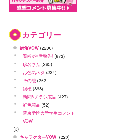
カテゴリー
街角VOW
(2290)
看板&注意警告!
(673)
珍名さん
(265)
お色気ネタ
(234)
その他
(262)
誤植
(368)
新聞&チラシ広告
(427)
虹色商品
(52)
関東学院大学学生コメント
VOW！
(3)
キャラクターVOW!
(220)