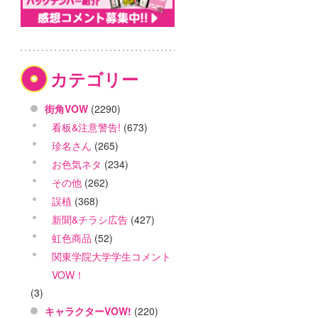
カテゴリー
街角VOW
(2290)
看板&注意警告!
(673)
珍名さん
(265)
お色気ネタ
(234)
その他
(262)
誤植
(368)
新聞&チラシ広告
(427)
虹色商品
(52)
関東学院大学学生コメント
VOW！
(3)
キャラクターVOW!
(220)