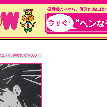
採用者の中から、優秀作品には
色気ネタ
,
優秀賞
,
街角VOW