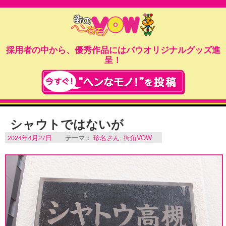
採用者の中から、優秀作品にはバウオリジナルグッズ進
呈！
シャウトではないが
2024年4月27日
テーマ：
珍名さん
,
街角VOW