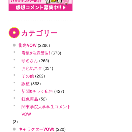
カテゴリー
街角VOW
(2290)
看板&注意警告!
(673)
珍名さん
(265)
お色気ネタ
(234)
その他
(262)
誤植
(368)
新聞&チラシ広告
(427)
虹色商品
(52)
関東学院大学学生コメント
VOW！
(3)
キャラクターVOW!
(220)