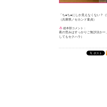
「ち●ち●にしか見えなくない？
（兵庫県／セカンド童貞）
総本部コメント：
夜の営みはすっかりご無沙汰かー
してもセクハラ）