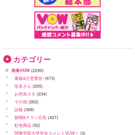
カテゴリー
街角VOW
(2290)
看板&注意警告!
(673)
珍名さん
(265)
お色気ネタ
(234)
その他
(262)
誤植
(368)
新聞&チラシ広告
(427)
虹色商品
(52)
関東学院大学学生コメントVOW！
(3)