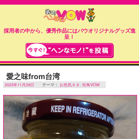
採用者の中から、優秀作品にはバウオリジナルグッズ進
呈！
愛之味from台湾
2023年11月29日
テーマ：
お色気ネタ
,
街角VOW