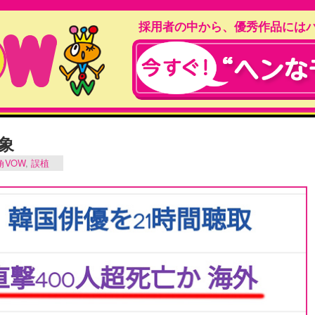
採用者の中から、優秀作品には
象
角VOW
,
誤植