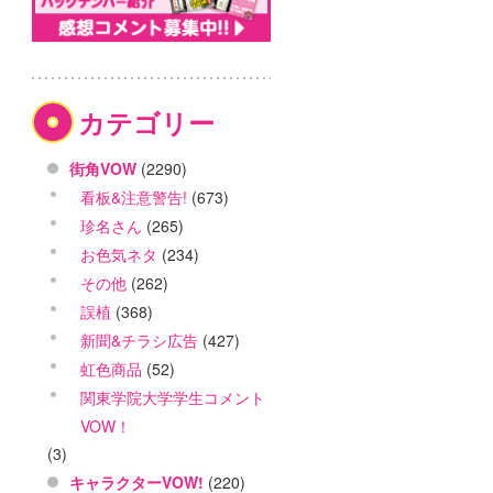
カテゴリー
街角VOW
(2290)
看板&注意警告!
(673)
珍名さん
(265)
お色気ネタ
(234)
その他
(262)
誤植
(368)
新聞&チラシ広告
(427)
虹色商品
(52)
関東学院大学学生コメント
VOW！
(3)
キャラクターVOW!
(220)