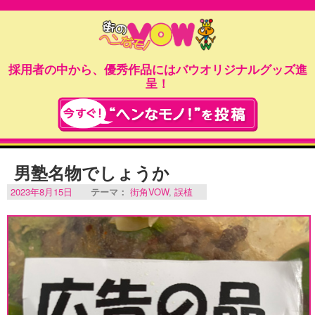
採用者の中から、優秀作品にはバウオリジナルグッズ進
呈！
男塾名物でしょうか
2023年8月15日
テーマ：
街角VOW
,
誤植