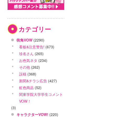
カテゴリー
街角VOW
(2290)
看板&注意警告!
(673)
珍名さん
(265)
お色気ネタ
(234)
その他
(262)
誤植
(368)
新聞&チラシ広告
(427)
虹色商品
(52)
関東学院大学学生コメント
VOW！
(3)
キャラクターVOW!
(220)