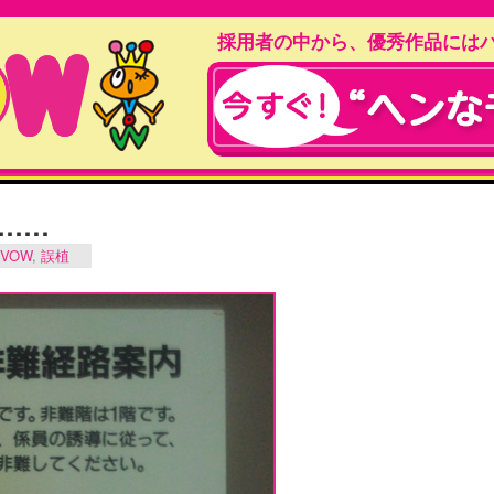
採用者の中から、優秀作品には
……
VOW
,
誤植