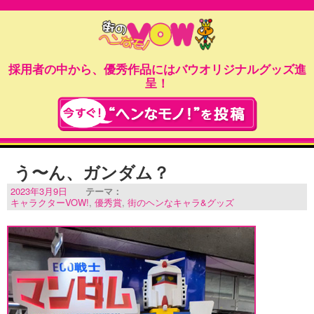
採用者の中から、優秀作品にはバウオリジナルグッズ進
呈！
う〜ん、ガンダム？
2023年3月9日
テーマ：
キャラクターVOW!
,
優秀賞
,
街のヘンなキャラ&グッズ