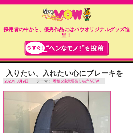
採用者の中から、優秀作品にはバウオリジナルグッズ進
呈！
入りたい、入れたい心にブレーキを
2023年3月9日
テーマ：
看板&注意警告!
,
街角VOW