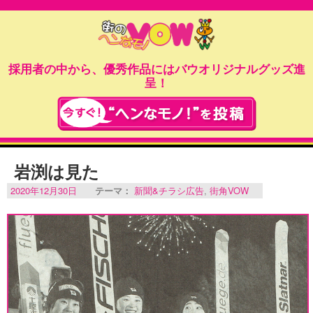
採用者の中から、優秀作品にはバウオリジナルグッズ進
呈！
岩渕は見た
2020年12月30日
テーマ：
新聞&チラシ広告
,
街角VOW