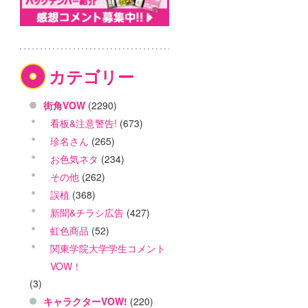
カテゴリー
街角VOW
(2290)
看板&注意警告!
(673)
珍名さん
(265)
お色気ネタ
(234)
その他
(262)
誤植
(368)
新聞&チラシ広告
(427)
虹色商品
(52)
関東学院大学学生コメント
VOW！
(3)
キャラクターVOW!
(220)