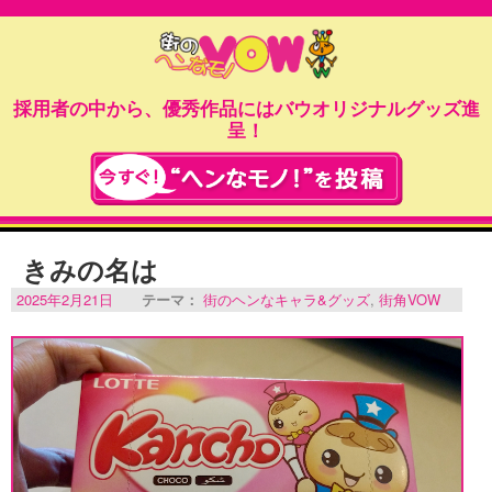
採用者の中から、優秀作品にはバウオリジナルグッズ進
呈！
きみの名は
2025年2月21日
テーマ：
街のヘンなキャラ&グッズ
,
街角VOW