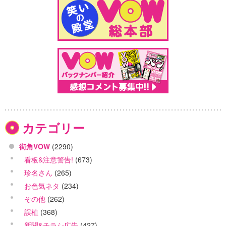
カテゴリー
街角VOW
(2290)
看板&注意警告!
(673)
珍名さん
(265)
お色気ネタ
(234)
その他
(262)
誤植
(368)
新聞&チラシ広告
(427)