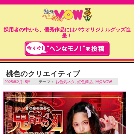
採用者の中から、優秀作品にはバウオリジナルグッズ進
呈！
桃色のクリエイティブ
2025年2月15日
テーマ：
お色気ネタ
,
虹色商品
,
街角VOW