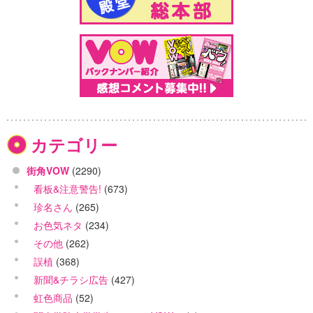
カテゴリー
街角VOW
(2290)
看板&注意警告!
(673)
珍名さん
(265)
お色気ネタ
(234)
その他
(262)
誤植
(368)
新聞&チラシ広告
(427)
虹色商品
(52)