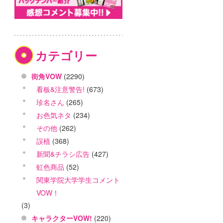
カテゴリー
街角VOW
(2290)
看板&注意警告!
(673)
珍名さん
(265)
お色気ネタ
(234)
その他
(262)
誤植
(368)
新聞&チラシ広告
(427)
虹色商品
(52)
関東学院大学学生コメント
VOW！
(3)
キャラクターVOW!
(220)