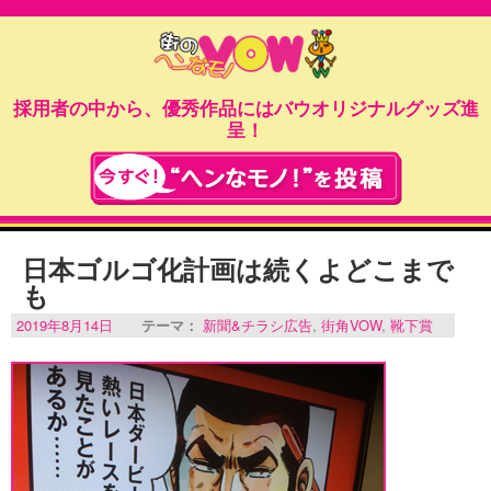
採用者の中から、優秀作品にはバウオリジナルグッズ進
呈！
日本ゴルゴ化計画は続くよどこまで
も
2019年8月14日
テーマ：
新聞&チラシ広告
,
街角VOW
,
靴下賞