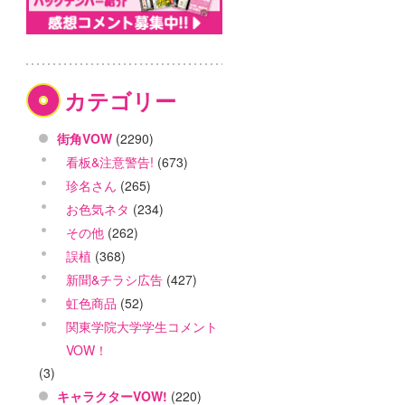
カテゴリー
街角VOW
(2290)
看板&注意警告!
(673)
珍名さん
(265)
お色気ネタ
(234)
その他
(262)
誤植
(368)
新聞&チラシ広告
(427)
虹色商品
(52)
関東学院大学学生コメント
VOW！
(3)
キャラクターVOW!
(220)