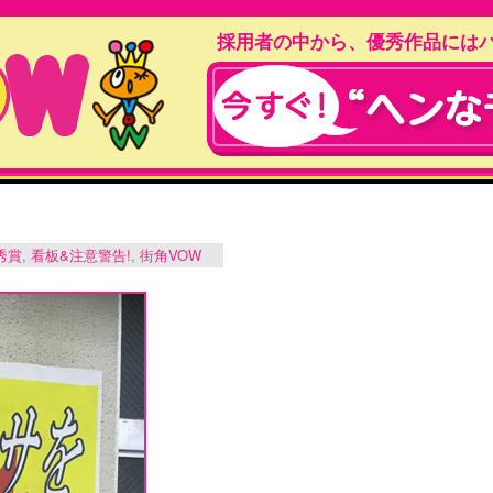
採用者の中から、優秀作品には
秀賞
,
看板&注意警告!
,
街角VOW