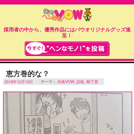
採用者の中から、優秀作品にはバウオリジナルグッズ進
呈！
恵方巻的な？
2018年12月10日
テーマ：
街角VOW
,
誤植
,
靴下賞