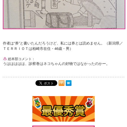
作者は“券”と書いたんだろうけど、私には券とは読めません。（新潟県／
ＴＥＲＲＩＯＴは柏崎市在住・46歳・男）
総本部コメント：
うははははは、診察巻はネコちゃんの好物ではなかったのかー。