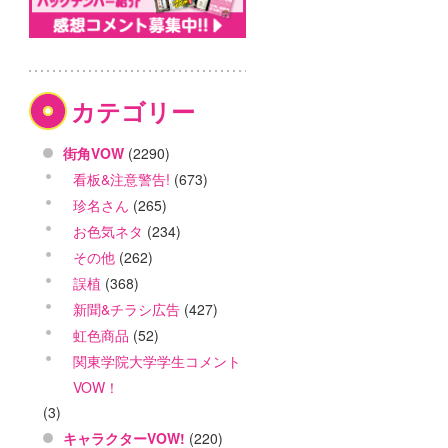
カテゴリー
街角VOW
(2290)
看板&注意警告!
(673)
珍名さん
(265)
お色気ネタ
(234)
その他
(262)
誤植
(368)
新聞&チラシ広告
(427)
虹色商品
(52)
関東学院大学学生コメント
VOW！
(3)
キャラクターVOW!
(220)