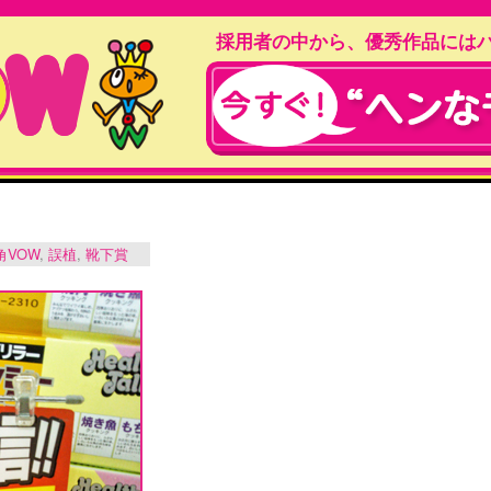
採用者の中から、優秀作品には
角VOW
,
誤植
,
靴下賞