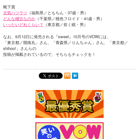
靴下賞
元気ハツラツ
（福島県／ともちん・37歳・男）
どんな稽古なのか
（千葉県／桃色フロイド・41歳・男）
いったいどれくらい？
（東京都／炊く眠・男）
なお、9月12日に発売される『sweet』10月号のVOWには、
「東京都／開南丸」さん、「青森県／りんちゃん」さん、「東京都／
shihoo!」さんらの
投稿が掲載されているので、そちらもチェックを！