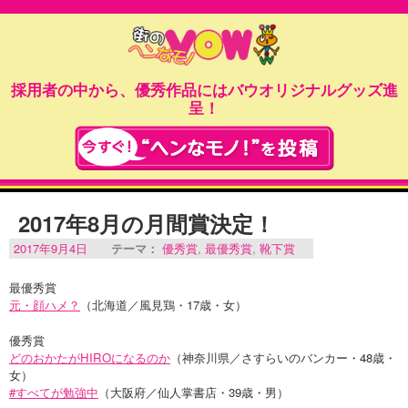
採用者の中から、優秀作品にはバウオリジナルグッズ進
呈！
2017年8月の月間賞決定！
2017年9月4日
テーマ：
優秀賞
,
最優秀賞
,
靴下賞
最優秀賞
元・顔ハメ？
（北海道／風見鶏・17歳・女）
優秀賞
どのおかたがHIROになるのか
（神奈川県／さすらいのバンカー・48歳・
女）
#すべてが勉強中
（大阪府／仙人掌書店・39歳・男）