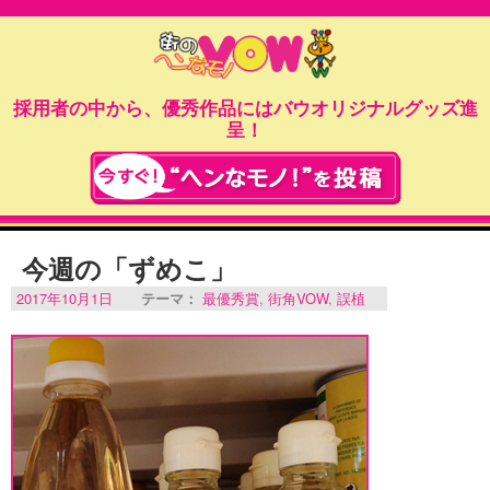
採用者の中から、優秀作品にはバウオリジナルグッズ進
呈！
今週の「ずめこ」
2017年10月1日
テーマ：
最優秀賞
,
街角VOW
,
誤植