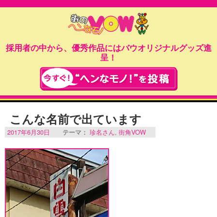
採用者の中から、優秀作品にはバウオリジナルグッズ進
呈！
こんな名前で出ています
2017年6月30日
テーマ：
珍名さん
,
街角VOW