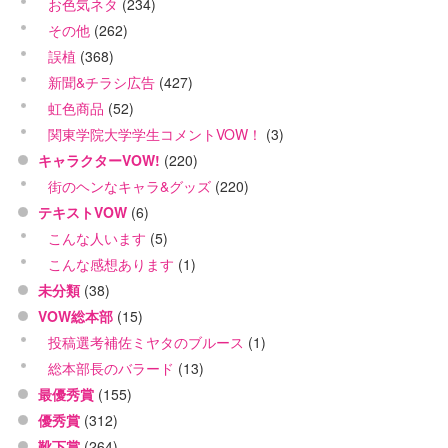
お色気ネタ
(234)
その他
(262)
誤植
(368)
新聞&チラシ広告
(427)
虹色商品
(52)
関東学院大学学生コメントVOW！
(3)
キャラクターVOW!
(220)
街のヘンなキャラ&グッズ
(220)
テキストVOW
(6)
こんな人います
(5)
こんな感想あります
(1)
未分類
(38)
VOW総本部
(15)
投稿選考補佐ミヤタのブルース
(1)
総本部長のバラード
(13)
最優秀賞
(155)
優秀賞
(312)
靴下賞
(264)