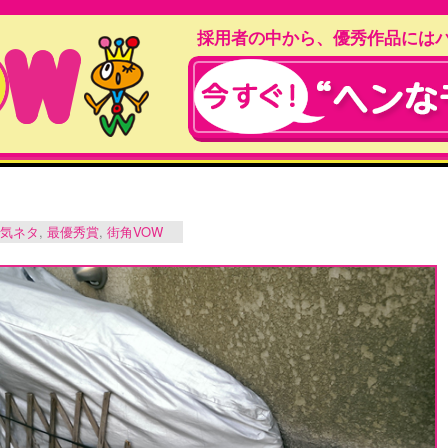
採用者の中から、優秀作品には
気ネタ
,
最優秀賞
,
街角VOW