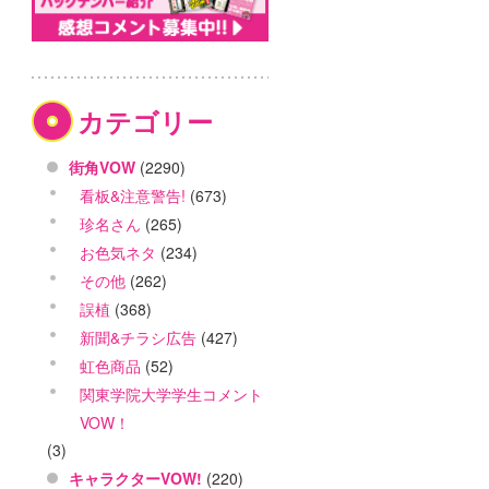
カテゴリー
街角VOW
(2290)
看板&注意警告!
(673)
珍名さん
(265)
お色気ネタ
(234)
その他
(262)
誤植
(368)
新聞&チラシ広告
(427)
虹色商品
(52)
関東学院大学学生コメント
VOW！
(3)
キャラクターVOW!
(220)