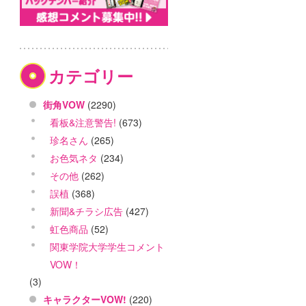
カテゴリー
街角VOW
(2290)
看板&注意警告!
(673)
珍名さん
(265)
お色気ネタ
(234)
その他
(262)
誤植
(368)
新聞&チラシ広告
(427)
虹色商品
(52)
関東学院大学学生コメント
VOW！
(3)
キャラクターVOW!
(220)