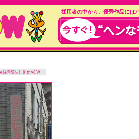
採用者の中から、優秀作品には
&注意警告!
,
街角VOW