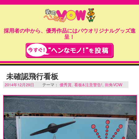
採用者の中から、優秀作品にはバウオリジナルグッズ進
呈！
未確認飛行看板
2014年12月29日
テーマ：
優秀賞
,
看板&注意警告!
,
街角VOW