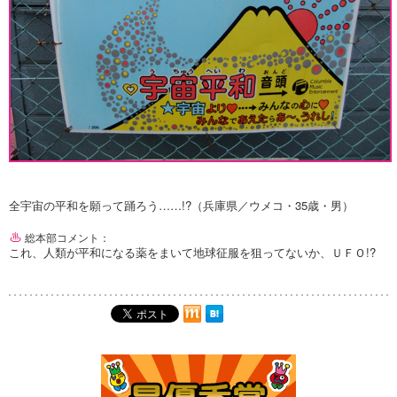
全宇宙の平和を願って踊ろう……!?（兵庫県／ウメコ・35歳・男）
総本部コメント：
これ、人類が平和になる薬をまいて地球征服を狙ってないか、ＵＦＯ!?