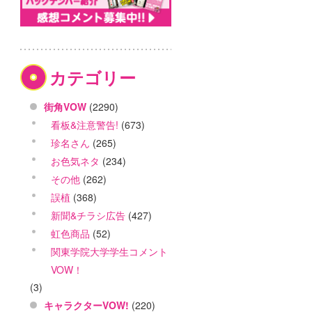
カテゴリー
街角VOW
(2290)
看板&注意警告!
(673)
珍名さん
(265)
お色気ネタ
(234)
その他
(262)
誤植
(368)
新聞&チラシ広告
(427)
虹色商品
(52)
関東学院大学学生コメント
VOW！
(3)
キャラクターVOW!
(220)