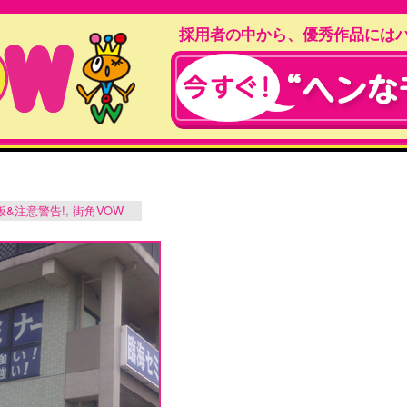
採用者の中から、優秀作品には
板&注意警告!
,
街角VOW