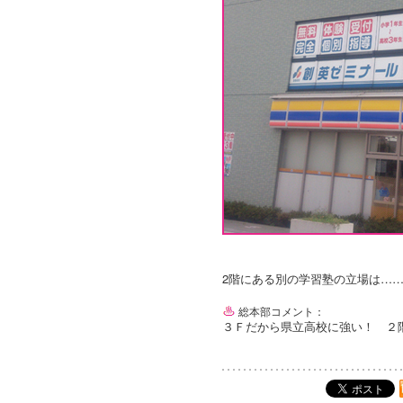
2階にある別の学習塾の立場は……
総本部コメント：
３Ｆだから県立高校に強い！ ２