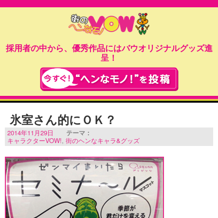
採用者の中から、優秀作品にはバウオリジナルグッズ進
呈！
氷室さん的にＯＫ？
2014年11月29日
テーマ：
キャラクターVOW!
,
街のヘンなキャラ&グッズ