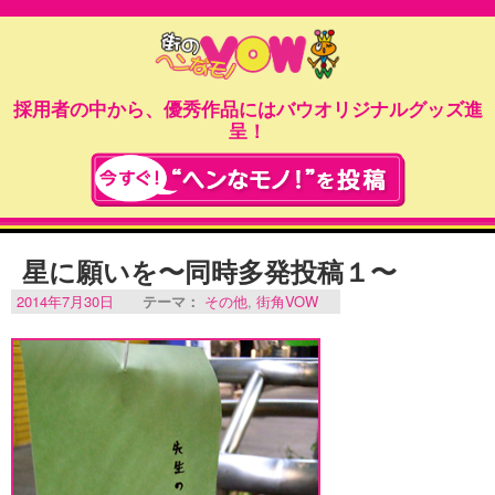
採用者の中から、優秀作品にはバウオリジナルグッズ進
呈！
星に願いを〜同時多発投稿１〜
2014年7月30日
テーマ：
その他
,
街角VOW