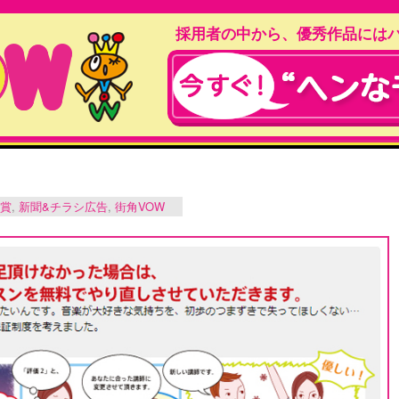
採用者の中から、優秀作品には
賞
,
新聞&チラシ広告
,
街角VOW