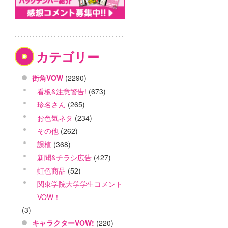
カテゴリー
街角VOW
(2290)
看板&注意警告!
(673)
珍名さん
(265)
お色気ネタ
(234)
その他
(262)
誤植
(368)
新聞&チラシ広告
(427)
虹色商品
(52)
関東学院大学学生コメント
VOW！
(3)
キャラクターVOW!
(220)