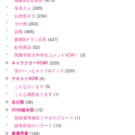
看板&注意警告!
(673)
珍名さん
(265)
お色気ネタ
(234)
その他
(262)
誤植
(368)
新聞&チラシ広告
(427)
虹色商品
(52)
関東学院大学学生コメントVOW！
(3)
キャラクターVOW!
(220)
街のヘンなキャラ&グッズ
(220)
テキストVOW
(6)
こんな人います
(5)
こんな感想あります
(1)
未分類
(38)
VOW総本部
(15)
投稿選考補佐ミヤタのブルース
(1)
総本部長のバラード
(13)
最優秀賞
(155)