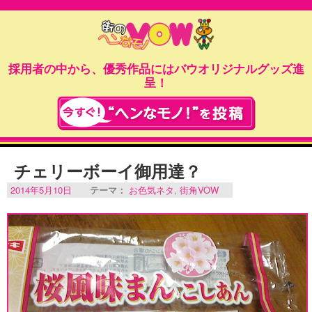
採用者の中から、優秀作品にはバウオリジナルグッズ進
呈！
チェリーボーイ御用達？
2014年5月10日
テーマ：
お色気ネタ
,
街角VOW