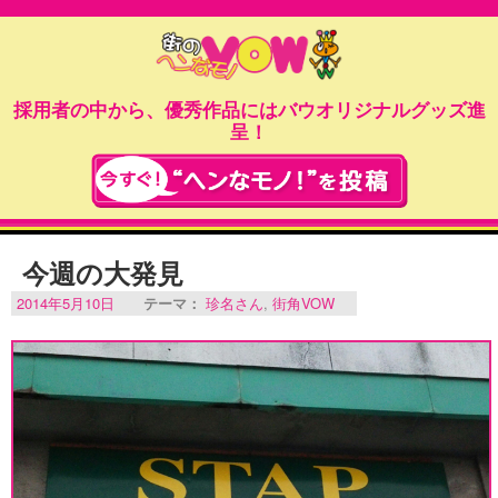
採用者の中から、優秀作品にはバウオリジナルグッズ進
呈！
今週の大発見
2014年5月10日
テーマ：
珍名さん
,
街角VOW