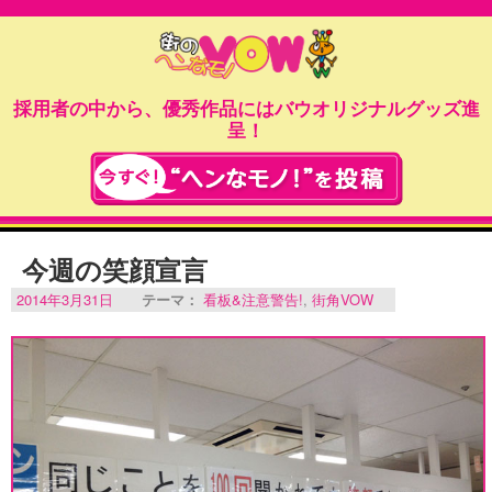
採用者の中から、優秀作品にはバウオリジナルグッズ進
呈！
今週の笑顔宣言
2014年3月31日
テーマ：
看板&注意警告!
,
街角VOW