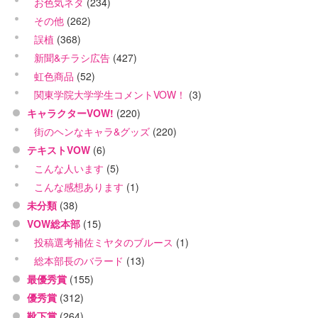
お色気ネタ
(234)
その他
(262)
誤植
(368)
新聞&チラシ広告
(427)
虹色商品
(52)
関東学院大学学生コメントVOW！
(3)
キャラクターVOW!
(220)
街のヘンなキャラ&グッズ
(220)
テキストVOW
(6)
こんな人います
(5)
こんな感想あります
(1)
未分類
(38)
VOW総本部
(15)
投稿選考補佐ミヤタのブルース
(1)
総本部長のバラード
(13)
最優秀賞
(155)
優秀賞
(312)
靴下賞
(264)