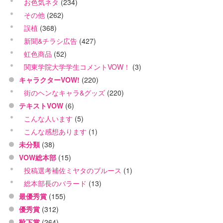
お色気ネタ
(234)
その他
(262)
誤植
(368)
新聞&チラシ広告
(427)
虹色商品
(52)
関東学院大学学生コメントVOW！
(3)
キャラクターVOW!
(220)
街のヘンなキャラ&グッズ
(220)
テキストVOW
(6)
こんな人います
(5)
こんな感想あります
(1)
未分類
(38)
VOW総本部
(15)
投稿選考補佐ミヤタのブルース
(1)
総本部長のバラード
(13)
最優秀賞
(155)
優秀賞
(312)
靴下賞
(264)