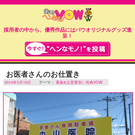
採用者の中から、優秀作品にはバウオリジナルグッズ進
呈！
お医者さんのお仕置き
2014年3月10日
テーマ：
看板&注意警告!
,
街角VOW