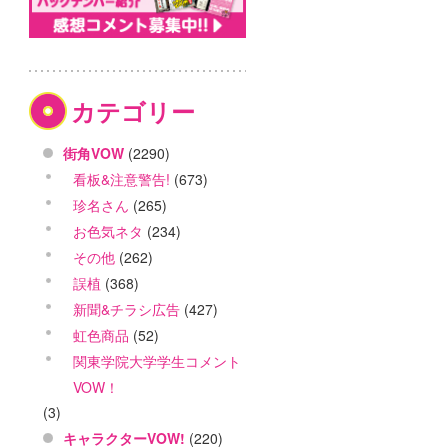
カテゴリー
街角VOW
(2290)
看板&注意警告!
(673)
珍名さん
(265)
お色気ネタ
(234)
その他
(262)
誤植
(368)
新聞&チラシ広告
(427)
虹色商品
(52)
関東学院大学学生コメント
VOW！
(3)
キャラクターVOW!
(220)