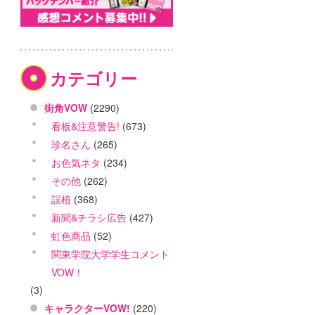
カテゴリー
街角VOW
(2290)
看板&注意警告!
(673)
珍名さん
(265)
お色気ネタ
(234)
その他
(262)
誤植
(368)
新聞&チラシ広告
(427)
虹色商品
(52)
関東学院大学学生コメント
VOW！
(3)
キャラクターVOW!
(220)